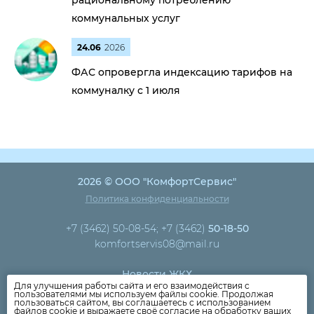
рациональному потреблению
коммунальных услуг
24.06
2026
ФАС опровергла индексацию тарифов на
коммуналку с 1 июля
2026 © ООО "КомфортСервис"
Политика конфиденциальности
+7 (3462) 50-08-54; +7 (3462)
50-18-50
komfortservis08@mail.ru
Новости ЖКХ
Для улучшения работы сайта и его взаимодействия с
Новости компании
пользователями мы используем файлы cookie. Продолжая
пользоваться сайтом, вы соглашаетесь с использованием
Как оплатить
файлов cookie и выражаете своё согласие на обработку ваших